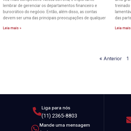
lembrar de gerenciar os departamentos financeiro e
treinado
burocrático do negócio. Então, além disso, as contas
lamentáv
devem ser uma das principais preocupações de qualquer
das part
Leia mais »
Leia mais
« Anterior
1
Liga para nós
(11) 2365-8803
Mande uma mensagem