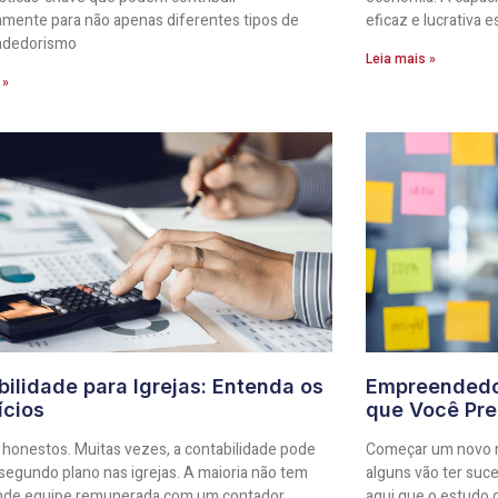
amente para não apenas diferentes tipos de
eficaz e lucrativa e
dedorismo
Leia mais »
 »
ilidade para Igrejas: Entenda os
Empreendedo
ícios
que Você Pre
honestos. Muitas vezes, a contabilidade pode
Começar um novo ne
 segundo plano nas igrejas. A maioria não tem
alguns vão ter suc
nde equipe remunerada com um contador
aqui que o estudo