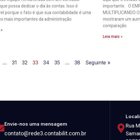
 que possa dedicar o dia às contas. Isso é
importante. O E
el porque o fato é que sua contabilidade é uma
MULTIPLICANDO Os r
es mais importantes da administração
mostraram um aume
comparação
 »
Leia mais »
…
31
32
33
34
35
…
38
Seguinte »
Local
Envie-nos uma mensagem
Rua M
contato@rede3.contabilit.com.br
Samar