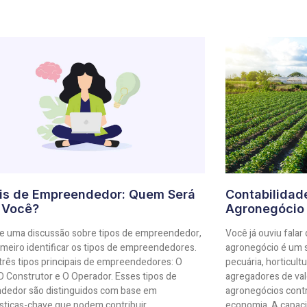
fis de Empreendedor: Quem Será
Contabilidad
 Você?
Agronegócio
e uma discussão sobre tipos de empreendedor,
Você já ouviu falar
primeiro identificar os tipos de empreendedores.
agronegócio é um s
três tipos principais de empreendedores: O
pecuária, horticultu
 O Construtor e O Operador. Esses tipos de
agregadores de val
dedor são distinguidos com base em
agronegócios contr
ísticas-chave que podem contribuir
economia. A capaci