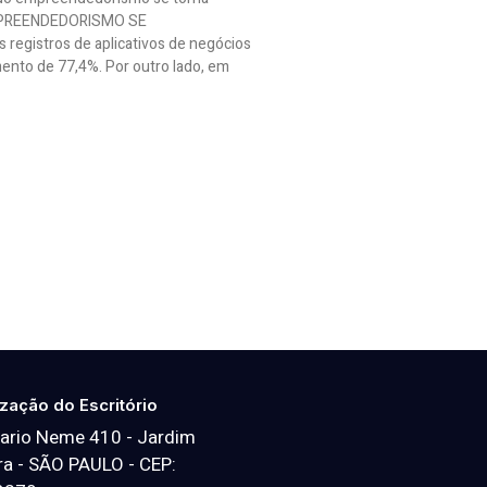
MPREENDEDORISMO SE
egistros de aplicativos de negócios
nto de 77,4%. Por outro lado, em
ização do Escritório
ario Neme 410 - Jardim
a - SÃO PAULO - CEP: