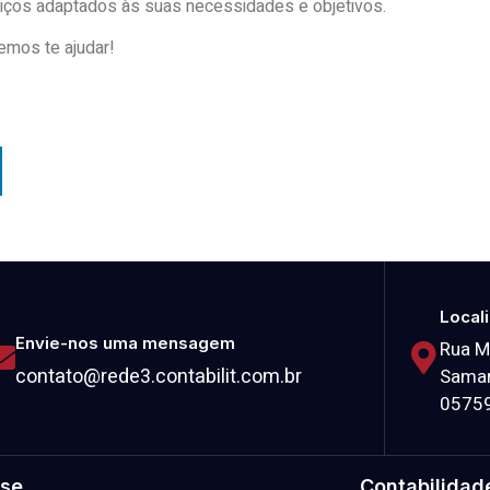
rviços adaptados às suas necessidades e objetivos.
emos te ajudar!
Local
Envie-nos uma mensagem
Rua M
contato@rede3.contabilit.com.br
Samar
0575
se
Contabilidad