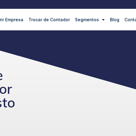
rir Empresa
Trocar de Contador
Segmentos
Blog
Cont
e
or
sto