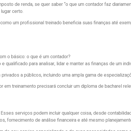
mposto de renda, se quer saber “o que um contador faz diariamen
lugar certo.
como um profissional treinado beneficia suas finanças até exe
m o básico: o que é um contador?
e qualificado para analisar, lidar e manter as finanças de um ind
 privados a públicos, incluindo uma ampla gama de especializaç
r em treinamento precisará concluir um diploma de bacharel rele
sses serviços podem incluir qualquer coisa, desde contabilidade
os, fornecimento de análise financeira e até mesmo planejamento