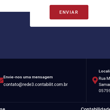
ENVIAR
Local
Envie-nos uma mensagem
Rua M
contato@rede3.contabilit.com.br
Samar
0575
se
Contabilidad