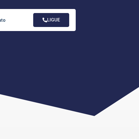
LIGUE
ato