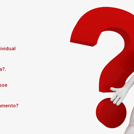
ividual
a?.
esse
gamento?