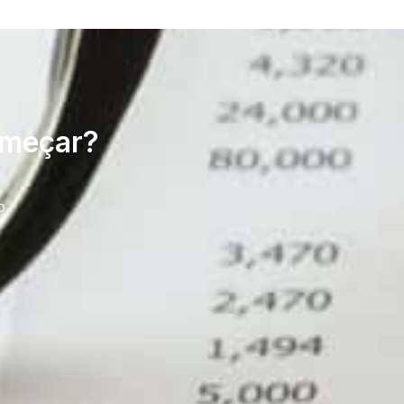
omeçar?
o