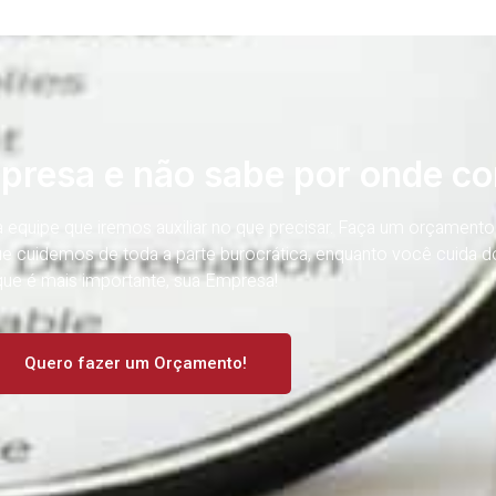
mpresa e não sabe por onde c
equipe que iremos auxiliar no que precisar. Faça um orçamento
 cuidemos de toda a parte burocrática, enquanto você cuida d
que é mais importante, sua Empresa!
Quero fazer um Orçamento!