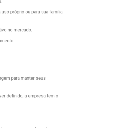
s.
so próprio ou para sua família.
tivo no mercado.
amento.
tagem para manter seus
iver definido, a empresa tem o