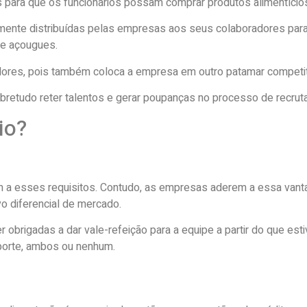
para que os funcionários possam comprar produtos alimentício
ente distribuídas pelas empresas aos seus colaboradores para u
 e açougues.
adores, pois também coloca a empresa em outro patamar competi
obretudo reter talentos e gerar poupanças no processo de recrut
io?
dem a esses requisitos. Contudo, as empresas aderem a essa van
o diferencial de mercado.
obrigadas a dar vale-refeição para a equipe a partir do que est
sporte, ambos ou nenhum.