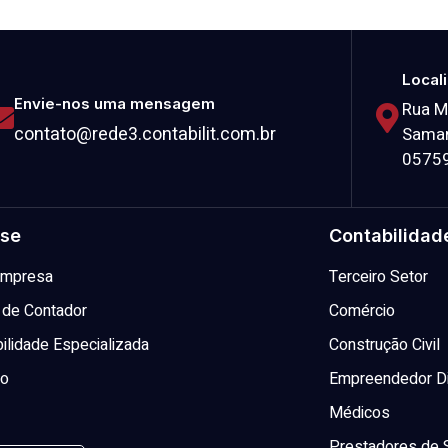
Local
Envie-nos uma mensagem
Rua M
contato@rede3.contabilit.com.br
Samar
0575
se
Contabilidad
 Empresa
Terceiro Setor
 de Contador
Comércio
ilidade Especializada
Construção Civil
to
Empreendedor Di
Médicos
Prestadores de 