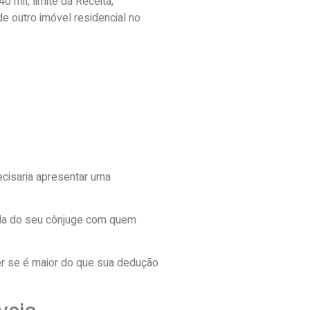
 mil, limite da Receita;
e outro imóvel residencial no
ecisaria apresentar uma
ada do seu cônjuge com quem
ver se é maior do que sua dedução