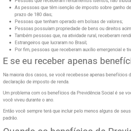
Pessoas que receberam rendimentos isentos, não tributáve
As pessoas que têm isenção de imposto sobre ganho de ca
prazo de 180 dias;
Pessoas que tenham operado em bolsas de valores;
Pessoas possuíam propriedade de bens ou direitos acim
Também pessoas que, na atividade rural, receberam rend
Estrangeiros que lucraram no Brasil;
Por fim, pessoas que receberam auxílio emergencial e ti
E se eu receber apenas benefíc
Na maioria dos casos, se você recebesse apenas benefícios da 
declaração de imposto de renda.
Um problema com os benefícios da Previdência Social é se v
você viveu durante o ano.
Então você sempre terá que incluir pelo menos alguns de seus 
padrão.