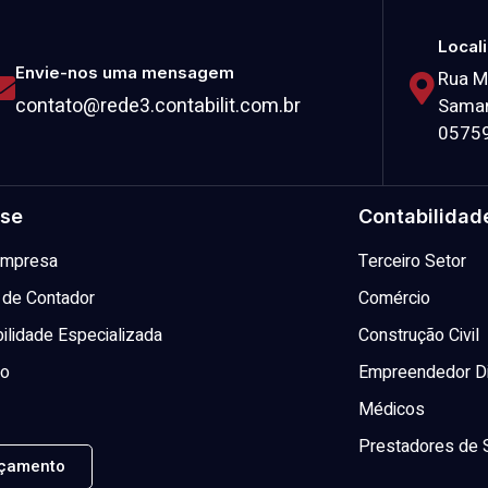
Local
Envie-nos uma mensagem
Rua M
contato@rede3.contabilit.com.br
Samar
0575
se
Contabilidad
 Empresa
Terceiro Setor
 de Contador
Comércio
ilidade Especializada
Construção Civil
to
Empreendedor Di
Médicos
Prestadores de 
çamento