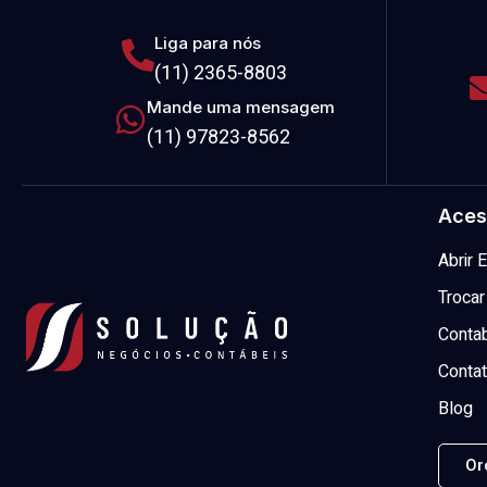
Liga para nós
(11) 2365-8803
Mande uma mensagem
(11) 97823-8562
Aces
Abrir
Trocar
Contab
Conta
Blog
Or