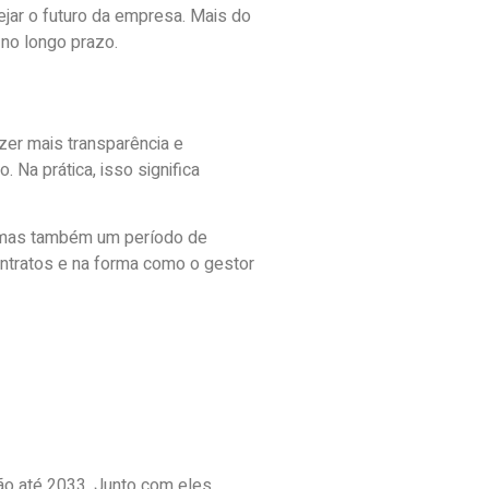
ejar o futuro da empresa. Mais do
 no longo prazo.
azer mais transparência e
 Na prática, isso significa
s, mas também um período de
ontratos e na forma como o gestor
ão até 2033. Junto com eles,