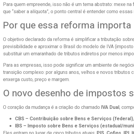
Para quem empreende, isso não é um tema abstrato: mexe na form
que “saber a alíquota”, o ponto central é entender como essas
Por que essa reforma import
O objetivo declarado da reforma é simplificar a tributação sob
previsibilidade e aproximar o Brasil do modelo de IVA (imposto
substituir um emaranhado de tributos indiretos por menos impo
Para as empresas, isso pode significar um ambiente de negóci
transição complexo: por alguns anos, velhos e novos tributos 
enxerga custo, preço e margem.
O novo desenho de impostos 
O coração da mudança é a criação do chamado
IVA Dual
, compo
CBS – Contribuição sobre Bens e Serviços (federal)
,
IBS – Imposto sobre Bens e Serviços (estadual/muni
Eles entram no lugar de cinco tributos atuais:
PIS, Cofins, IPI,