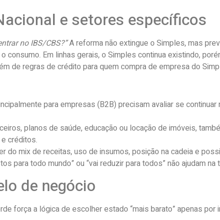
cional e setores específicos
entrar no IBS/CBS?”
A reforma não extingue o Simples, mas prev
e o consumo. Em linhas gerais, o Simples continua existindo, po
ém de regras de crédito para quem compra de empresa do Simp
ncipalmente para empresas (B2B) precisam avaliar se continuar
nceiros, planos de saúde, educação ou locação de imóveis, també
e créditos.
r do mix de receitas, uso de insumos, posição na cadeia e possi
stos para todo mundo” ou “vai reduzir para todos” não ajudam na
elo de negócio
erde força a lógica de escolher estado “mais barato” apenas por 