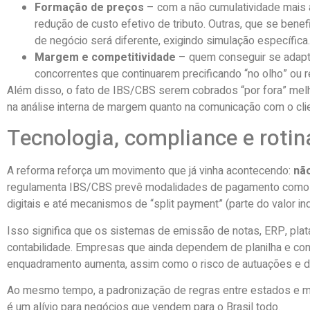
Formação de preços
– com a não cumulatividade mais 
redução de custo efetivo de tributo. Outras, que se bene
de negócio será diferente, exigindo simulação específica.
Margem e competitividade
– quem conseguir se adaptar
concorrentes que continuarem precificando “no olho” ou r
Além disso, o fato de IBS/CBS serem cobrados “por fora” melhor
na análise interna de margem quanto na comunicação com o c
Tecnologia, compliance e rotina
A reforma reforça um movimento que já vinha acontecendo:
não
regulamenta IBS/CBS prevê modalidades de pagamento como c
digitais e até mecanismos de “split payment” (parte do valor indo
Isso significa que os sistemas de emissão de notas, ERP, pl
contabilidade. Empresas que ainda dependem de planilha e conf
enquadramento aumenta, assim como o risco de autuações e d
Ao mesmo tempo, a padronização de regras entre estados e m
é um alívio para negócios que vendem para o Brasil todo.