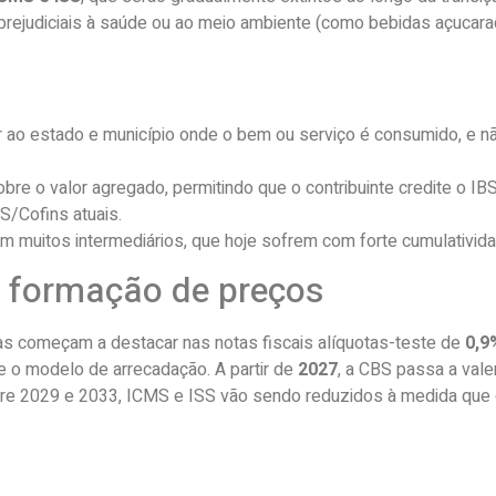
 prejudiciais à saúde ou ao meio ambiente (como bebidas açucarad
ao estado e município onde o bem ou serviço é consumido, e nã
bre o valor agregado, permitindo que o contribuinte credite o I
S/Cofins atuais.
om muitos intermediários, que hoje sofrem com forte cumulativida
a formação de preços
as começam a destacar nas notas fiscais alíquotas-teste de
0,9
 e o modelo de arrecadação. A partir de
2027
, a CBS passa a valer
ntre 2029 e 2033, ICMS e ISS vão sendo reduzidos à medida que 