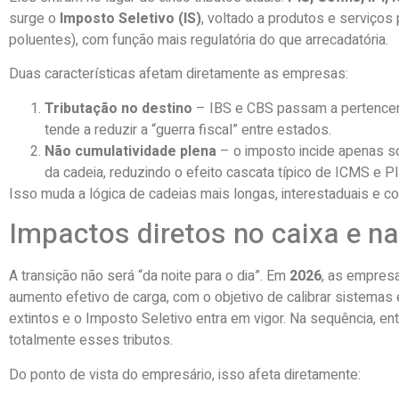
surge o
Imposto Seletivo (IS)
, voltado a produtos e serviços
poluentes), com função mais regulatória do que arrecadatória.
Duas características afetam diretamente as empresas:
Tributação no destino
– IBS e CBS passam a pertencer 
tende a reduzir a “guerra fiscal” entre estados.
Não cumulatividade plena
– o imposto incide apenas so
da cadeia, reduzindo o efeito cascata típico de ICMS e PI
Isso muda a lógica de cadeias mais longas, interestaduais e c
Impactos diretos no caixa e n
A transição não será “da noite para o dia”. Em
2026
, as empres
aumento efetivo de carga, com o objetivo de calibrar sistemas
extintos e o Imposto Seletivo entra em vigor. Na sequência, e
totalmente esses tributos.
Do ponto de vista do empresário, isso afeta diretamente: