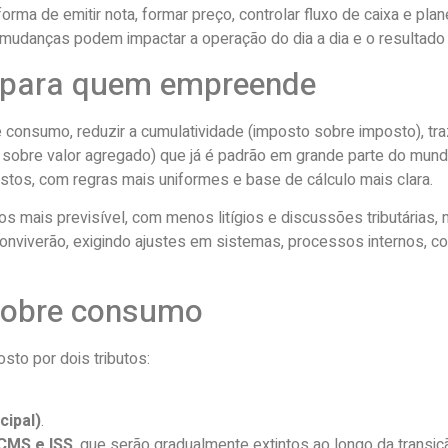
a de emitir nota, formar preço, controlar fluxo de caixa e plan
 mudanças podem impactar a operação do dia a dia e o resultado
a para quem empreende
re consumo, reduzir a cumulatividade (imposto sobre imposto), tr
 sobre valor agregado) que já é padrão em grande parte do mundo.
stos, com regras mais uniformes e base de cálculo mais clara.
os mais previsível, com menos litígios e discussões tributária
conviverão, exigindo ajustes em sistemas, processos internos, c
sobre consumo
sto por dois tributos:
cipal)
.
 ICMS e ISS
, que serão gradualmente extintos ao longo da transiç