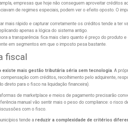
ampla, empresas que hoje não conseguem aproveitar créditos ao
ficiavam de regimes especiais, podem ver o efeito oposto. O imp
 mais rápido e capturar corretamente os créditos tende a ter v
eplicando apenas a lógica do sistema antigo.
a a transparência: fica mais claro quanto é preço do produto e q
liente em segmentos em que o imposto pesa bastante.
 fiscal
 existe mais gestão tributária séria sem tecnologia
. A próp
ompensação com créditos, recolhimento pelo adquirente, respo
 direto para o fisco na liquidação financeira).
ataformas de marketplace e meios de pagamento precisarão conve
erência manual vão sentir mais o peso do compliance: o risco de
iscussões com o fisco.
unicípios tende a
reduzir a complexidade de critérios difer