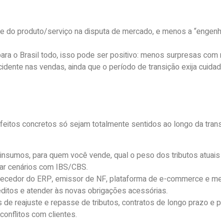
dade do produto/serviço na disputa de mercado, e menos a “engenh
ra o Brasil todo, isso pode ser positivo: menos surpresas com 
incidente nas vendas, ainda que o período de transição exija cu
feitos concretos só sejam totalmente sentidos ao longo da tran
insumos, para quem você vende, qual o peso dos tributos atuais
ular cenários com IBS/CBS.
rnecedor do ERP, emissor de NF, plataforma de e-commerce e me
éditos e atender às novas obrigações acessórias.
as de reajuste e repasse de tributos, contratos de longo prazo e 
conflitos com clientes.