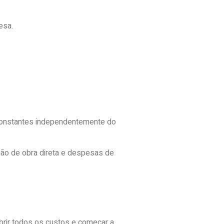
esa.
 constantes independentemente do
mão de obra direta e despesas de
brir todos os custos e começar a