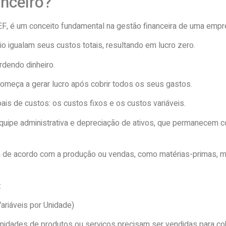
anceiro?
PEF, é um conceito fundamental na gestão financeira de uma empr
 igualam seus custos totais, resultando em lucro zero.
dendo dinheiro.
começa a gerar lucro após cobrir todos os seus gastos.
pais de custos: os custos fixos e os custos variáveis.
equipe administrativa e depreciação de ativos, que permanecem
am de acordo com a produção ou vendas, como matérias-primas, 
:
ariáveis por Unidade)
nidades de produtos ou serviços precisam ser vendidas para co