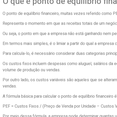
O que é ponto de equilíbrio fin
O ponto de equilíbrio financeiro, muitas vezes referido como 
Representa o momento em que as receitas totais de um negócio
Ou seja, o ponto em que a empresa não está ganhando nem per
Em termos mais simples, é o limiar a partir do qual a empresa 
Para calcula-lo, é necessário considerar duas categorias princi
Os custos fixos incluem despesas como aluguel, salários da 
volume de produção ou vendas.
Por outro lado, os custos variáveis são aqueles que se alter
vendas.
A fórmula básica para calcular o ponto de equilíbrio financeiro é
PEF = Custos Fixos / (Preço de Venda por Unidade – Custos V
Por meio dessa fórmula, a empresa pode determinar quantas u