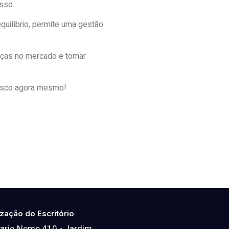
sso.
uilíbrio, permite uma gestão
nças no mercado e tomar
onosco agora mesmo!
ização do Escritório
ario Neme 410 - Jardim