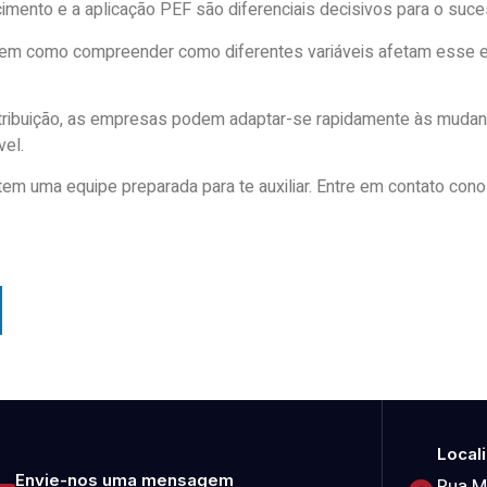
imento e a aplicação PEF são diferenciais decisivos para o suce
 bem como compreender como diferentes variáveis afetam esse eq
ntribuição, as empresas podem adaptar-se rapidamente às muda
el.
e tem uma equipe preparada para te auxiliar. Entre em contato c
Local
Envie-nos uma mensagem
Rua M