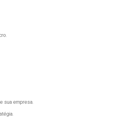
cro.
de sua empresa.
atégia.