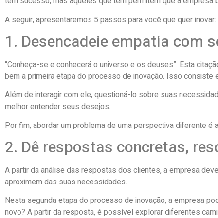
tem sucesso, mas aqueles que têm permitem que a empresa b
A seguir, apresentaremos 5 passos para você que quer inovar:
1. Desencadeie empatia com se
“Conheça-se e conhecerá o universo e os deuses”. Esta citaçã
bem a primeira etapa do processo de inovação. Isso consiste 
Além de interagir com ele, questioná-lo sobre suas necessida
melhor entender seus desejos.
Por fim, abordar um problema de uma perspectiva diferente é 
2. Dê respostas concretas, re
A partir da análise das respostas dos clientes, a empresa dev
aproximem das suas necessidades.
Nesta segunda etapa do processo de inovação, a empresa pode
novo? A partir da resposta, é possível explorar diferentes cami