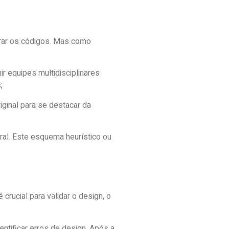
brar os códigos. Mas como
ir equipes multidisciplinares
;
iginal para se destacar da
ral. Este esquema heurístico ou
rucial para validar o design, o
entificar erros de design. Após a