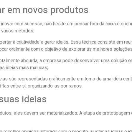
var em novos produtos
ra inovar com sucesso, não hesite em pensar fora da caixa e que
r vários métodos:
tar a criatividade e gerar ideias. Essa técnica consiste em reun
trocar oralmente com o objetivo de explorar as melhores soluções
ce totalmente absurda, a empresa pode desenvolver uma solução or
 as ideias mais malucas;
eias são representadas graficamente em torno de uma ideia cent
-las entre si, organizando-as por ramos.
 suas ideias
utos, eles devem ser materializados. A etapa de prototipagem é c
ecolher opiniões, interagir com o produto, ajustar as ideias e id