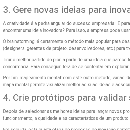
3. Gere novas ideias para ino
A criatividade é a pedra angular do sucesso empresarial. E pa
encontrar uma ideia inovadora? Para isso, a empresa pode usa
O brainstorming: é certamente o método mais popular para desper
(designers, gerentes de projeto, desenvolvedores, etc.) para 
Tirar o melhor partido do pior: a partir de uma ideia que pare
concorrência. Para conseguir, terá de se contentar em explorar
Por fim, mapeamento mental: com este outro método, várias id
mapa mental permite visualizar melhor as suas ideias e associá
4. Crie protótipos para validar
Depois de selecionar as melhores ideias para lançar novos prod
funcionamento, a qualidade e as características de um produto.
Em seguida, esta quarta etapa do processo de inovação permite r