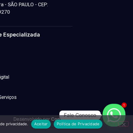
a - SÃO PAULO - CEP:
9270
e Especializada
gital
Serviços
1
Fale Conosco
Desenvolvido
por
Contabilit
 de privacidade.
Aceitar
Política de Privacidade