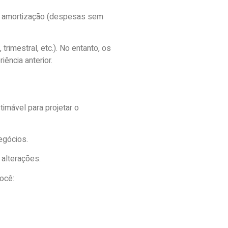
e a amortização (despesas sem
rimestral, etc.). No entanto, os
ência anterior.
timável para projetar o
egócios.
alterações.
ocê: